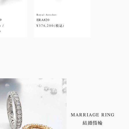
Royal Asscher
9
ERA820
 /
¥376,200(税込)
)
MARRIAGE RING
結婚指輪