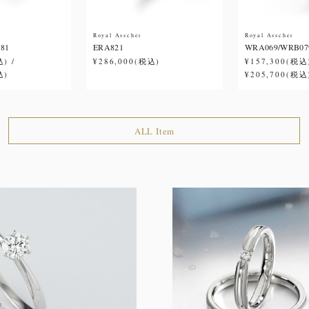
Royal Asscher
Royal Asscher
81
ERA821
WRA069/WRB07
) /
¥286,000(税込)
¥157,300(税込)
込)
¥205,700(税込
ALL Item