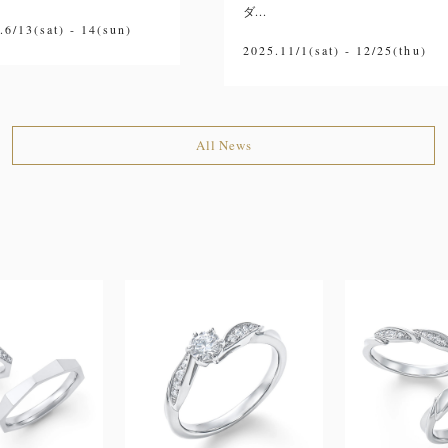
ダ...
.6/13(sat) - 14(sun)
2025.11/1(sat) - 12/25(thu)
All News