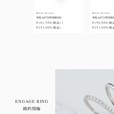
Royal Asscher
Royal Asscher
WRA070/WRB080
WRA071/WRB0
¥181,500(税込) /
¥198,000(税込
¥253,000(税込)
¥253,000(税
ENGAGE RING
婚約指輪