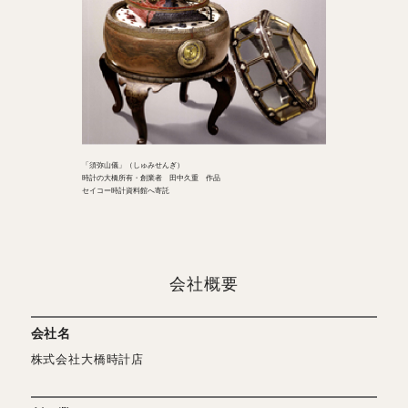
「須弥山儀」（しゅみせんぎ）
時計の大橋所有・創業者 田中久重 作品
セイコー時計資料館へ寄託
会社概要
会社名
株式会社大橋時計店