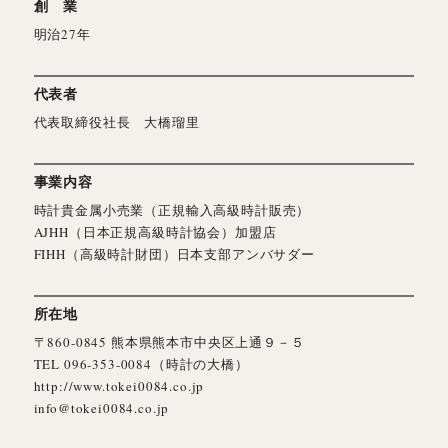
創 業
明治27年
代表者
代表取締役社長 大橋瑠里
事業内容
時計貴金属小売業（正規輸入高級時計販売）
AJHH（日本正規高級時計協会）加盟店
FIHH（高級時計財団）日本支部アンバサダー
所在地
〒860-0845 熊本県熊本市中央区上通９－５
TEL
096-353-0084
（時計の大橋）
http://www.tokei0084.co.jp
info@tokei0084.co.jp