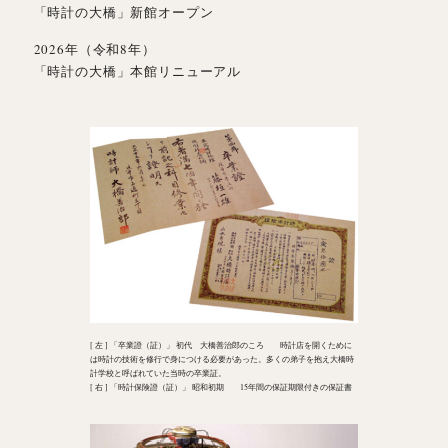
「時計の大橋」新館オープン
2026年（令和8年）
「時計の大橋」本館リニューアル
[ 左 ] 「卒業證（証）」 初代 大橋善治郎のころ
時計店を開くために
は時計の技術を修行で身につける必要があった。多くの弟子を抱え大橋時
計学校と呼ばれていた当時の卒業証。
[ 右 ] 「時計保険證（証）」 昭和初期
15年間の保証期限付きの保証書