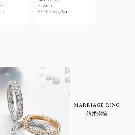
Royal Asscher
9
ERA820
 /
¥376,200(税込)
)
MARRIAGE RING
結婚指輪