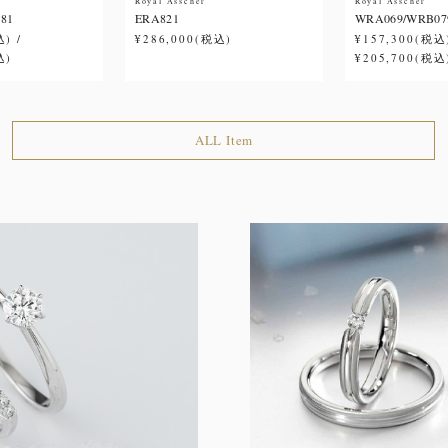
Royal Asscher
Royal Asscher
81
ERA821
WRA069/WRB07
) /
¥286,000(税込)
¥157,300(税込)
込)
¥205,700(税込
ALL Item