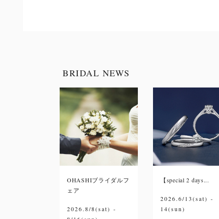
BRIDAL NEWS
OHASHIブライダルフ
【special 2 days...
ェア
2026.6/13(sat) -
2026.8/8(sat) -
14(sun)