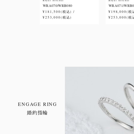
Royal Asscher
Royal Asscher
WRA070/WRB080
WRA071/WRB0
¥181,500(税込) /
¥198,000(税込
¥253,000(税込)
¥253,000(税
ENGAGE RING
婚約指輪