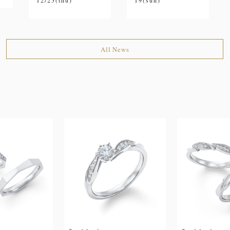
12/25(thu)
19(sun)
All News