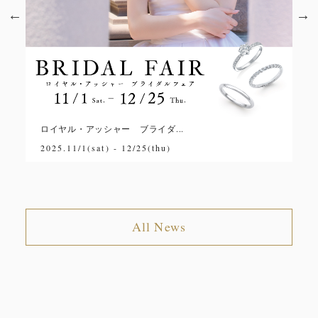
ロイヤル・アッシャー ブライダ...
1
2025.11/1(sat) - 12/25(thu)
20
All News