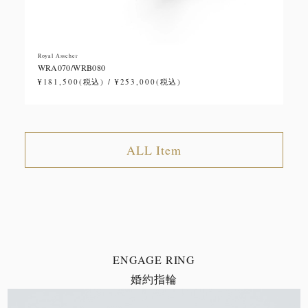
Royal Asscher
Roy
WRA070/WRB080
WR
¥181,500(税込) / ¥253,000(税込)
¥1
ALL Item
ENGAGE RING
婚約指輪