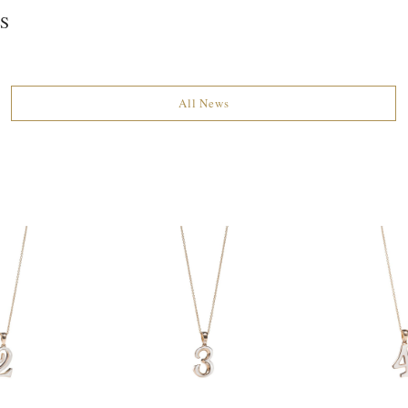
S
All News