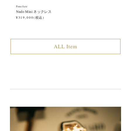
Pomellato
Pom
Nudo Mini ネックレス
Nu
¥319,000(税込)
¥4
ALL Item