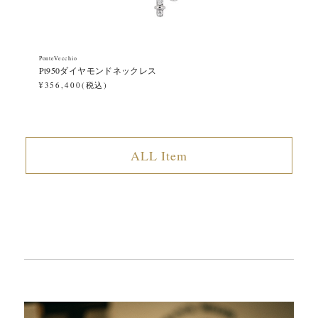
PonteVecchio
Pon
Pt950ダイヤモンドネックレス
P
¥356,400(税込)
¥1
ALL Item