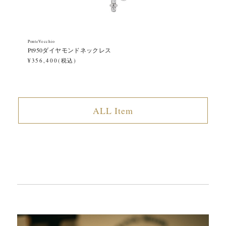
PonteVecchio
Pon
Pt950ダイヤモンドネックレス
P
¥356,400(税込)
¥1
ALL Item