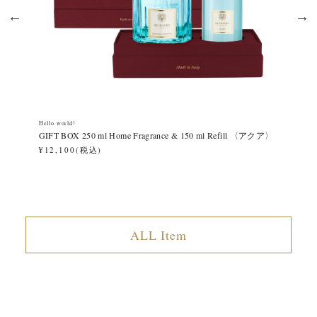
Hello world!
Hel
GIFT BOX 250 ml Home Fragrance & 150 ml Refill 〈アクア〉
GI
¥12,100(税込)
ー
¥1
ALL Item