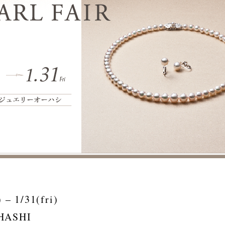
– 1/31(fri)
HASHI