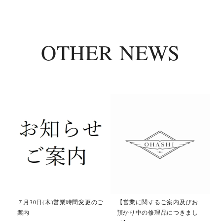
OTHER NEWS
て
７月30日(木)営業時間変更のご
【営業に関するご案内及びお
案内
預かり中の修理品につきまし