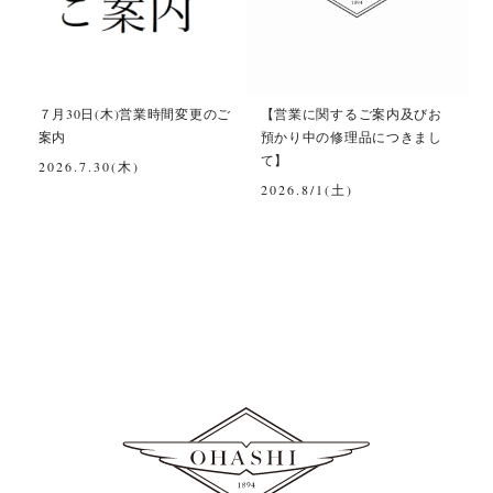
て
７月30日(木)営業時間変更のご
【営業に関するご案内及びお
案内
預かり中の修理品につきまし
て】
2026.7.30(木)
2026.8/1(土)