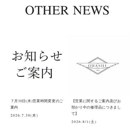
OTHER NEWS
て
７月30日(木)営業時間変更のご
【営業に関するご案内及びお
案内
預かり中の修理品につきまし
て】
2026.7.30(木)
2026.8/1(土)