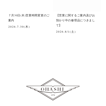
て
７月30日(木)営業時間変更のご
【営業に関するご案内及びお
案内
預かり中の修理品につきまし
て】
2026.7.30(木)
2026.8/1(土)