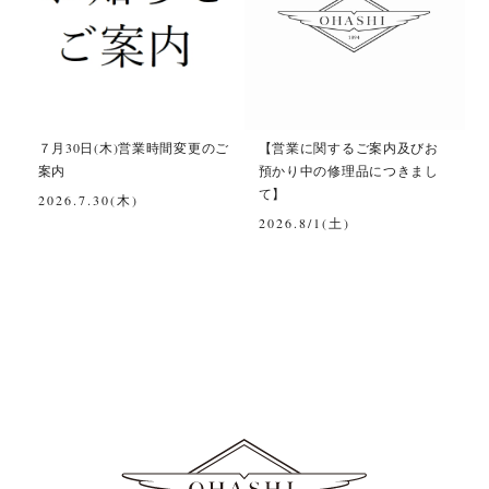
て
７月30日(木)営業時間変更のご
【営業に関するご案内及びお
案内
預かり中の修理品につきまし
て】
2026.7.30(木)
2026.8/1(土)