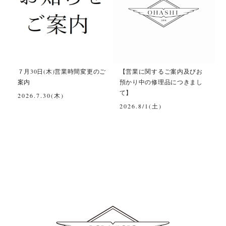
て
７月30日(木)営業時間変更のご
【営業に関するご案内及びお
案内
預かり中の修理品につきまし
て】
2026.7.30(木)
2026.8/1(土)