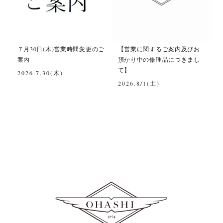
て
７月30日(木)営業時間変更のご
【営業に関するご案内及びお
案内
預かり中の修理品につきまし
て】
2026.7.30(木)
2026.8/1(土)