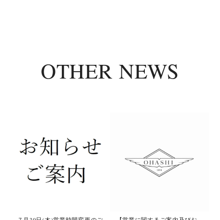
OTHER NEWS
て
７月30日(木)営業時間変更のご
【営業に関するご案内及びお