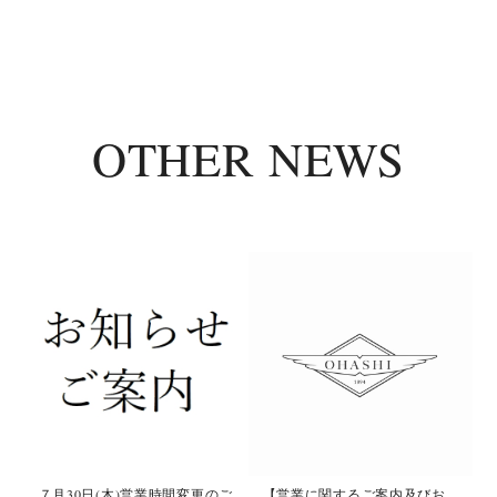
OTHER NEWS
て
７月30日(木)営業時間変更のご
【営業に関するご案内及びお