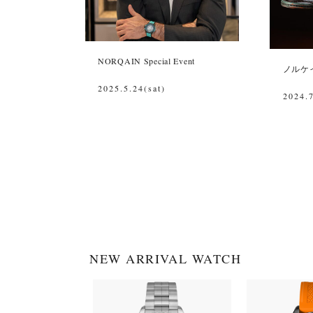
NORQAIN Special Event
ノルケ
2025.5.24(sat)
2024.7
NEW ARRIVAL WATCH