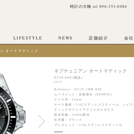
時計の大橋 tel 096-353-0084
LIFESTYLE
NEWS
店舗紹介
会社
ン オートマティック
ネプチュニアン オートマティック
¥330,000(税込)
EDOX
Reference : 80120-3NM-NIN
ムーブメント：自動巻き（EDOX80）
ケース径：44mm
ケース素材：316Lステンレススティール、ハイ
ティングサファイアクリスタルガラス
防水性能：1000m防水
文字盤：ブラック
ブレスレット：316Lステンレススティール