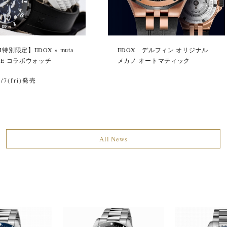
H特別限定】EDOX × muta
EDOX デルフィン オリジナル
NE コラボウォッチ
メカノ オートマティック
7/7(fri)発売
All News