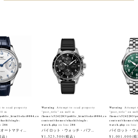
Warning
Warning
t to read property
: Attempt to read property
: Attempt 
ll in
"post_title" on null in
"post_title" on nul
public_html/tokei0084.co.jp/wp-
/home/c5242283/public_html/tokei0084.co.jp/wp-
/home/c5242283/pu
hashi/single-
content/themes/ohashi/single-
content/themes/oh
286
watch.php
286
watch.php
ne
on line
on lin
オートマティ...
パイロット・ウォッチ・パフ...
パイロット・ウォ
(税込)
¥1,523,500(税込)
¥1,001,000(