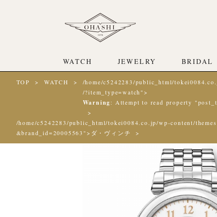
WATCH
JEWELRY
BRIDAL
TOP
WATCH
/home/c5242283/public_html/tokei0084.co.
/?item_type=watch">
Warning
: Attempt to read property "post_t
/home/c5242283/public_html/tokei0084.co.jp/wp-content/themes
&brand_id=20005563">ダ・ヴィンチ