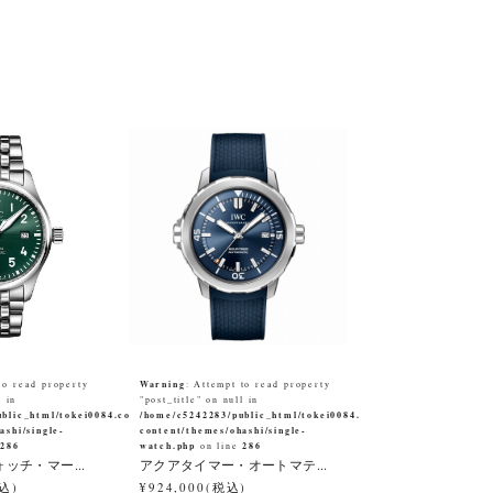
Warning
to read property
: Attempt to read property
l in
"post_title" on null in
blic_html/tokei0084.co.jp/wp-
/home/c5242283/public_html/tokei0084.co.jp/wp-
ashi/single-
content/themes/ohashi/single-
286
watch.php
286
e
on line
ッチ・マー...
アクアタイマー・オートマテ...
税込)
¥924,000(税込)