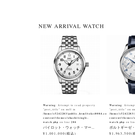
NEW ARRIVAL WATCH
Warning
Warning
: Attempt to read property
: Attemp
"post_title" on null in
"post_title" on nu
/home/c5242283/public_html/tokei0084.co.jp/wp-
/home/c5242283/
content/themes/ohashi/single-
content/themes/o
watch.php
286
watch.php
on line
on li
パイロット・ウォッチ・マー...
ポルトギーゼ・
¥1,001,000(税込)
¥1,963,500