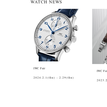
WATCH NEWS
IWC Fair
IWC Fa
2024.2.1(thu) - 2.29(thu)
2023.2