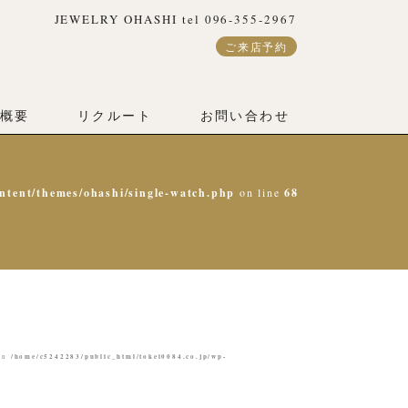
JEWELRY OHASHI tel 096-355-2967
ご来店予約
概要
リクルート
お問い合わせ
ntent/themes/ohashi/single-watch.php
on line
68
/home/c5242283/public_html/tokei0084.co.jp/wp-
 in