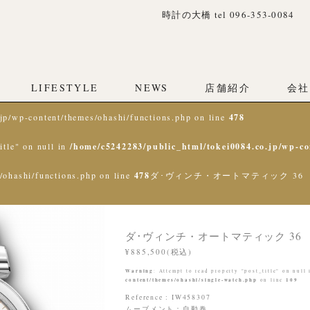
時計の大橋 tel 096-353-0084
LIFESTYLE
NEWS
店舗紹介
会社
jp/wp-content/themes/ohashi/functions.php on line
478
itle" on null in
/home/c5242283/public_html/tokei0084.co.jp/wp-co
/ohashi/functions.php on line
478
ダ･ヴィンチ・オートマティック 36
ダ･ヴィンチ・オートマティック 36
¥885,500(税込)
Warning
: Attempt to read property "post_title" on null
content/themes/ohashi/single-watch.php
109
on line
Reference : IW458307
ムーブメント：自動巻