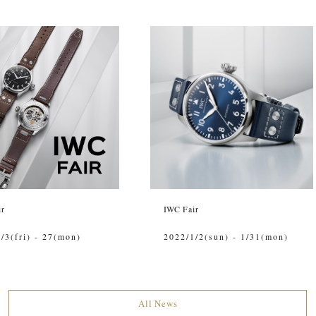
ir
IWC Fair
/3(fri) - 27(mon)
2022/1/2(sun) - 1/31(mon)
All News