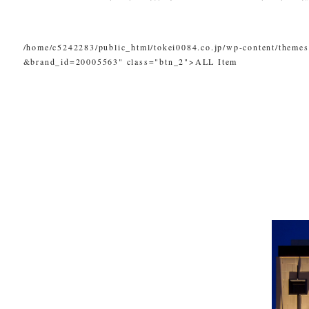
/home/c5242283/public_html/tokei0084.co.jp/wp-content/themes
&brand_id=20005563" class="btn_2">ALL Item