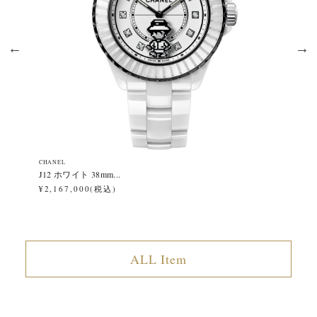
CHANEL
CH
J12 ホワイト 38mm...
J1
¥2,167,000(税込)
¥2
ALL Item