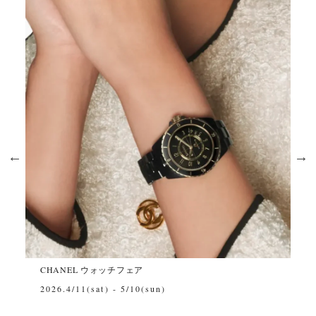
シ
CHANEL ウォッチフェア
~
2026.4/11(sat) - 5/10(sun)