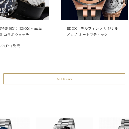
H特別限定】EDOX × muta
EDOX デルフィン オリジナル
NE コラボウォッチ
メカノ オートマティック
7/7(fri)発売
All News