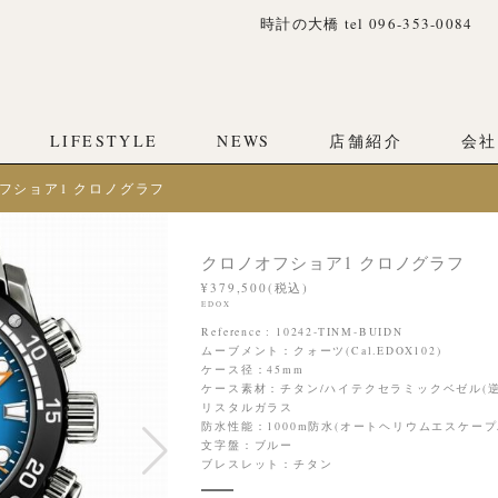
時計の大橋 tel 096-353-0084
LIFESTYLE
NEWS
店舗紹介
会社
フショア1 クロノグラフ
クロノオフショア1 クロノグラフ
¥379,500(税込)
EDOX
Reference : 10242-TINM-BUIDN
ムーブメント：クォーツ(Cal.EDOX102)
ケース径：45mm
ケース素材：チタン/ハイテクセラミックベゼル(
リスタルガラス
防水性能：1000m防水(オートヘリウムエスケープ
文字盤：ブルー
ブレスレット：チタン