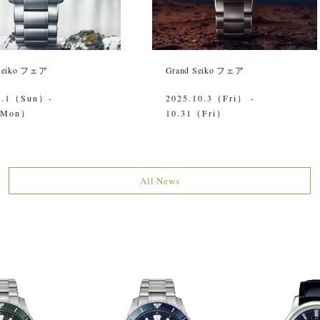
 Seiko フェア
Grand Seiko フェア
3.1（Sun）-
2025.10.3（Fri） -
（Mon）
10.31（Fri）
All News