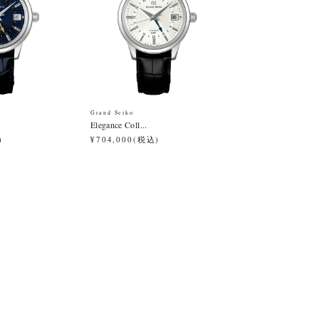
Grand Seiko
Elegance Coll...
)
¥704,000(税込)