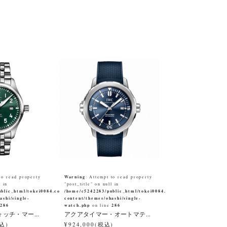
Warning
to read property
: Attempt to read property
l in
"post_title" on null in
blic_html/tokei0084.co.jp/wp-
/home/c5242283/public_html/tokei0084.co.jp/wp-
ashi/single-
content/themes/ohashi/single-
286
watch.php
286
e
on line
ッチ・マー...
アクアタイマー・オートマテ...
税込)
¥924,000(税込)