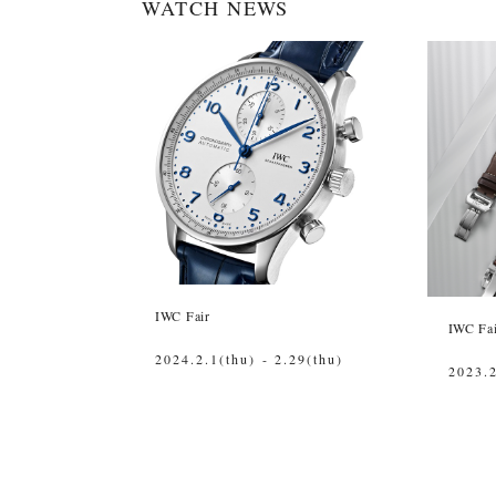
WATCH NEWS
IWC Fair
IWC Fa
2024.2.1(thu) - 2.29(thu)
2023.2