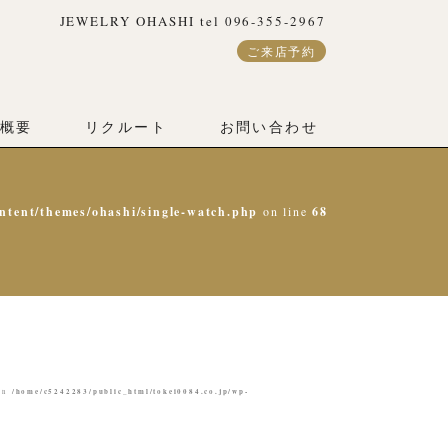
JEWELRY OHASHI tel 096-355-2967
ご来店予約
概要
リクルート
お問い合わせ
ntent/themes/ohashi/single-watch.php
on line
68
/home/c5242283/public_html/tokei0084.co.jp/wp-
 in