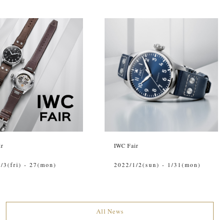
ir
IWC Fair
/3(fri) - 27(mon)
2022/1/2(sun) - 1/31(mon)
All News