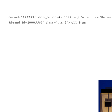
/home/c5242283/public_html/tokei0084.co.jp/wp-content/themes
&brand_id=20005563" class="btn_2">ALL Item