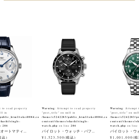
Warning
Warning
t to read property
: Attempt to read property
: Attempt 
ll in
"post_title" on null in
"post_title" on nul
public_html/tokei0084.co.jp/wp-
/home/c5242283/public_html/tokei0084.co.jp/wp-
/home/c5242283/pu
hashi/single-
content/themes/ohashi/single-
content/themes/oh
286
watch.php
286
watch.php
ne
on line
on lin
オートマティ...
パイロット・ウォッチ・パフ...
パイロット・ウォ
(税込)
¥1,523,500(税込)
¥1,001,000(