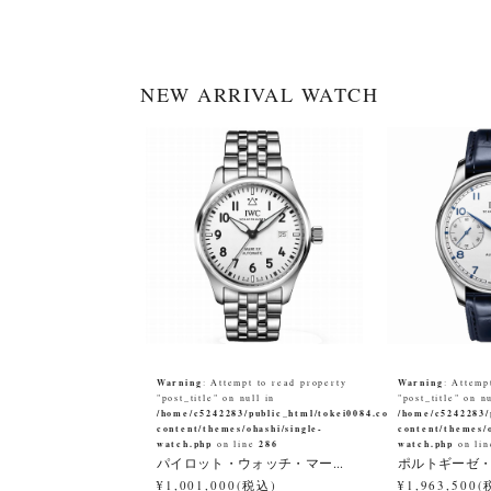
NEW ARRIVAL WATCH
Warning
Warning
: Attempt to read property
: Attemp
"post_title" on null in
"post_title" on nu
/home/c5242283/public_html/tokei0084.co.jp/wp-
/home/c5242283/
content/themes/ohashi/single-
content/themes/o
watch.php
286
watch.php
on line
on li
パイロット・ウォッチ・マー...
ポルトギーゼ・
¥1,001,000(税込)
¥1,963,500