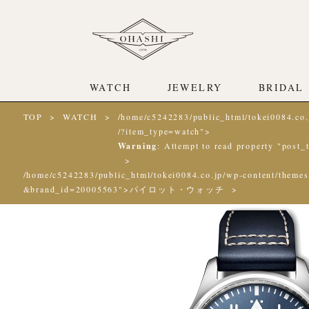
WATCH
JEWELRY
BRIDAL
TOP
WATCH
/home/c5242283/public_html/tokei0084.co.
/?item_type=watch">
Warning
: Attempt to read property "post_t
/home/c5242283/public_html/tokei0084.co.jp/wp-content/themes
&brand_id=20005563">パイロット・ウォッチ