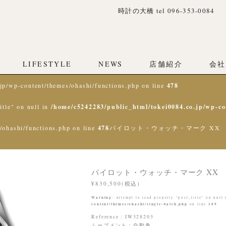
時計の大橋 tel 096-353-0084
LIFESTYLE
NEWS
店舗紹介
会社
jp/wp-content/themes/ohashi/functions.php on line
478
itle" on null in
/home/c5242283/public_html/tokei0084.co.jp/wp-co
/ohashi/functions.php on line
478
パイロット・ウォッチ・マーク XX
パイロット・ウォッチ・マーク XX
¥830,500(税込)
Warning
: Attempt to read property "post_title" on null
content/themes/ohashi/single-watch.php
109
on line
Reference : IW328203
ムーブメント：自動巻