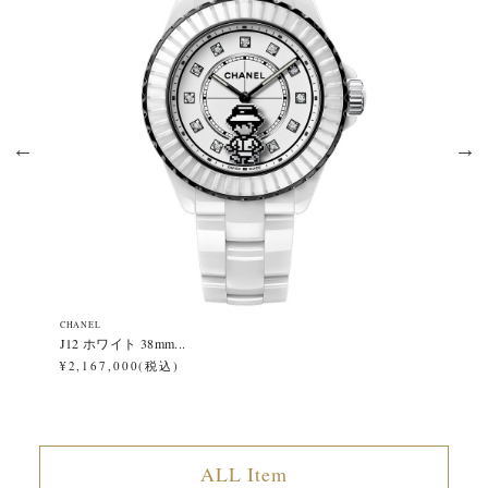
CHANEL
CH
J12 ホワイト 38mm...
J1
¥2,167,000(税込)
¥2
ALL Item