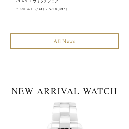
CHANEL ウォッチフェア
~
2026.4/11(sat) - 5/10(sun)
All News
NEW ARRIVAL WATCH