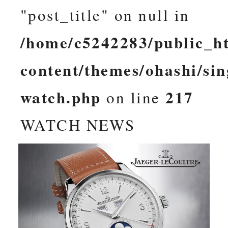
"post_title" on null in
/home/c5242283/public_ht
content/themes/ohashi/sin
watch.php
217
on line
WATCH NEWS