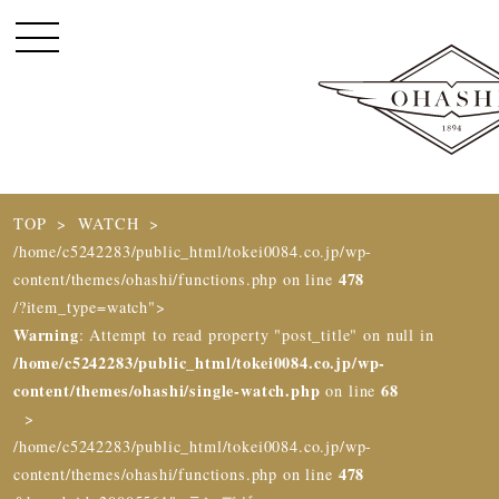
TOP
WATCH
/home/c5242283/public_html/tokei0084.co.jp/wp-
478
content/themes/ohashi/functions.php on line
/?item_type=watch">
Warning
: Attempt to read property "post_title" on null in
/home/c5242283/public_html/tokei0084.co.jp/wp-
content/themes/ohashi/single-watch.php
68
on line
/home/c5242283/public_html/tokei0084.co.jp/wp-
478
content/themes/ohashi/functions.php on line