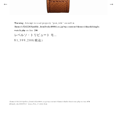
Warning
War
: Attempt to read property "post_title" on null in
e-
/home/c5242283/public_html/tokei0084.co.jp/wp-content/themes/ohashi/single-
/ho
watch.php
286
wat
on line
レベルソ・トリビュート モ...
ポ
¥1,399,200(税込)
¥2
/home/c5242283/public_html/tokei0084.co.jp/wp-content/themes/ohashi/functions.php on line
478
&brand_id=20005561" class="btn_2">ALL Item