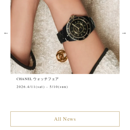
シ
CHANEL ウォッチフェア
~
2026.4/11(sat) - 5/10(sun)
All News