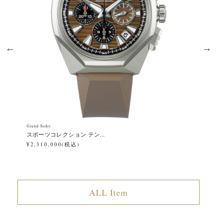
Grand Seiko
Gra
スポーツコレクション テン...
エ
¥2,310,000(税込)
¥1
ALL Item