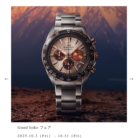
eiko フェア
Grand Seiko ス
0.3（Fri） - 10.31（Fri）
2025.09.01-2025.