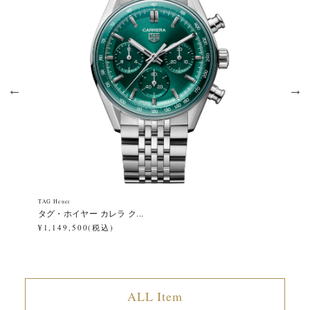
TAG Heuer
TAG
タグ・ホイヤー カレラ ク...
タ
¥1,149,500(税込)
¥1
ALL Item