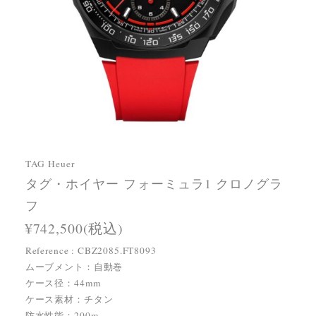
TAG Heuer
タグ・ホイヤー フォーミュラ1 クロノグラ
フ
¥742,500(税込)
Reference : CBZ2085.FT8093
ムーブメント：自動巻
ケース径：44mm
ケース素材：チタン
防水性能：200m