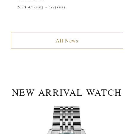
2023.4/1(sat) - 5/7(sun)
20
All News
NEW ARRIVAL WATCH