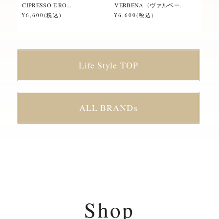
CIPRESSO E RO...
VERBENA〈ヴァルベー...
ROS
¥6,600(税込)
¥6,600(税込)
¥6,
Life Style TOP
ALL BRANDs
Shop