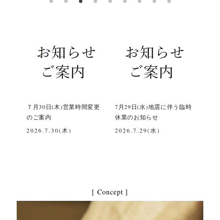
間変更
7月29日(水)地震に伴う臨時
【営業に関するご案内及び
令和
休業のお知らせ
お預かり中の修理品につき
て
まして】
2026.7.29(水)
202
2026.8/1(土)
[ Concept ]