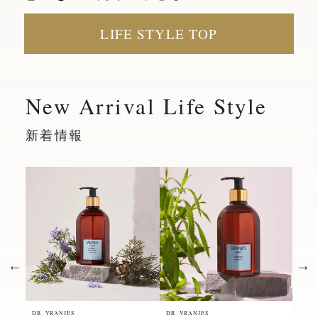
LIFE STYLE TOP
New Arrival Life Style
新着情報
DR. VRANJES
DR. VRANJES
DR. 