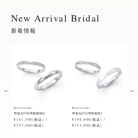
New Arrival Bridal
新着情報
Royal Asscher
Royal Asscher
Royal
WRA070/WRB080
WRA071/WRB081
ERA
¥181,500(税込) /
¥198,000(税込) /
¥28
¥253,000(税込)
¥253,000(税込)