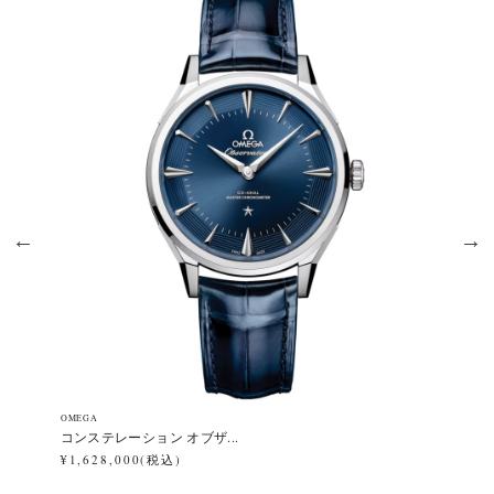
OMEGA
OM
コンステレーション オブザ...
ス
¥1,628,000(税込)
¥7