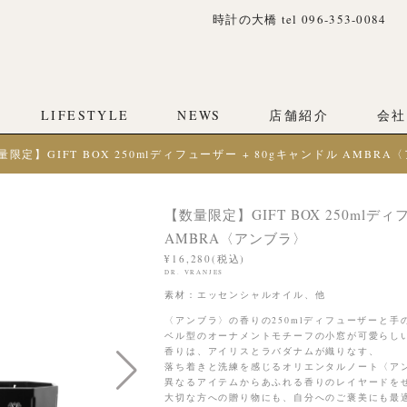
時計の大橋 tel 096-353-0084
LIFESTYLE
NEWS
店舗紹介
会社
量限定】GIFT BOX 250mlディフューザー + 80gキャンドル AMBR
【数量限定】GIFT BOX 250mlディ
AMBRA〈アンブラ〉
¥16,280(税込)
DR. VRANJES
素材：エッセンシャルオイル、他
〈アンブラ〉の香りの250mlディフューザーと
ベル型のオーナメントモチーフの小窓が可愛らし
香りは、アイリスとラバダナムが織りなす、
落ち着きと洗練を感じるオリエンタルノート〈ア
異なるアイテムからあふれる香りのレイヤードを
大切な方への贈り物にも、自分へのご褒美にも最