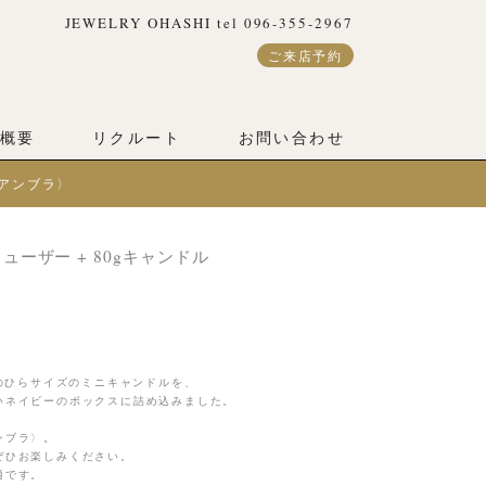
JEWELRY OHASHI tel 096-355-2967
ご来店予約
概要
リクルート
お問い合わせ
A〈アンブラ〉
フューザー + 80gキャンドル
手のひらサイズのミニキャンドルを、
いネイビーのボックスに詰め込みました。
ンブラ〉。
ぜひお楽しみください。
適です。