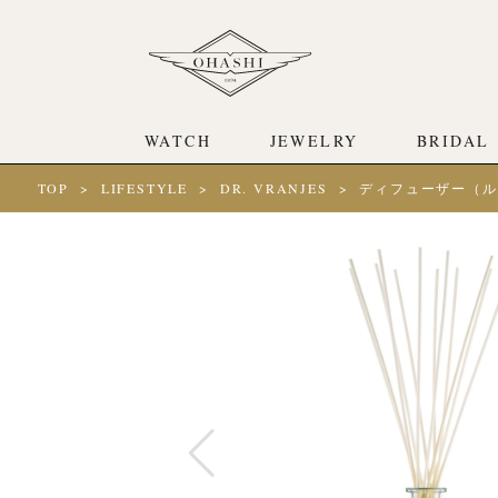
WATCH
JEWELRY
BRIDAL
TOP
LIFESTYLE
DR. VRANJES
ディフューザー（ル