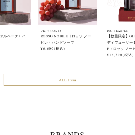
DR. VRANJES
DR. VRANJES
〈ヴァルベーナ〉ハ
ROSSO NOBILE〈ロッソ ノー
【数量限定】GIFT 
ビレ〉ハンドソープ
ディフューザー RO
¥6,600(税込)
E〈ロッソ ノー
¥18,700(税込)
ALL Item
BRANDS