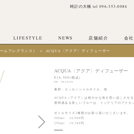
時計の大橋 tel 096-353-0084
LIFESTYLE
NEWS
店舗紹介
会社
ームフレグランス）
ACQUA〈アクア〉ディフューザー
ACQUA〈アクア〉ディフューザー
¥16,500(税込)
DR. VRANJES
素材：エッセンシャルオイル、他
ACQUA（アクア）は穏やかな海を思い起こさせる
透明感ある美しいブルーは、インテリアのアクセ
ボトルサイズ2種類のお取り扱いがございます。
500ml 16,500円
250ml 10,780円