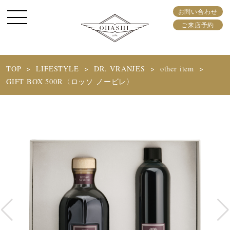
お問い合わせ
ご来店予約
TOP
LIFESTYLE
DR. VRANJES
other item
GIFT BOX 500R〈ロッソ ノービレ〉