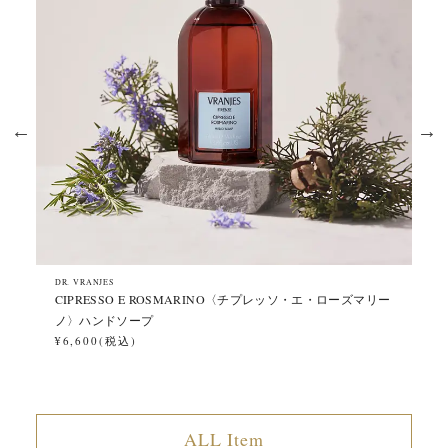
DR. VRANJES
DR.
BI
CIPRESSO E ROSMARINO〈チプレッソ・エ・ローズマリー
V
ノ〉ハンドソープ
¥
¥6,600(税込)
ALL Item