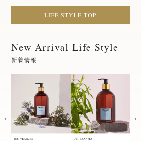
LIFE STYLE TOP
New Arrival Life Style
新着情報
DR. VRANJES
DR. VRANJES
DR. 