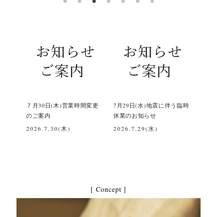
間変更
7月29日(水)地震に伴う臨時
【営業に関するご案内及び
令和
休業のお知らせ
お預かり中の修理品につき
て
まして】
2026.7.29(水)
202
2026.8/1(土)
[ Concept ]