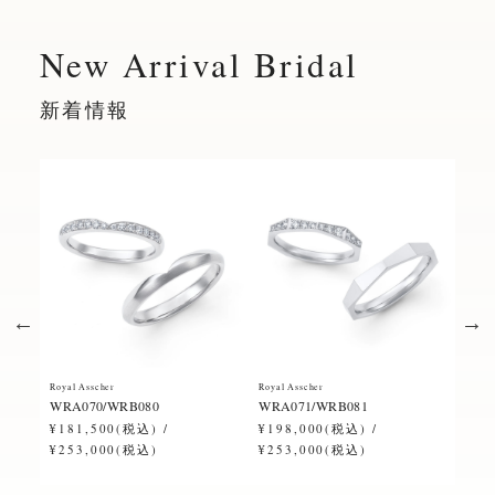
New Arrival Bridal
新着情報
Royal Asscher
Royal Asscher
Royal
WRA070/WRB080
WRA071/WRB081
ERA
¥181,500(税込) /
¥198,000(税込) /
¥28
¥253,000(税込)
¥253,000(税込)