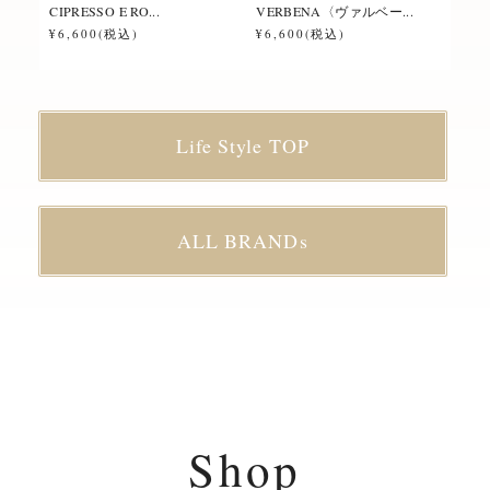
CIPRESSO E RO...
VERBENA〈ヴァルベー...
ROS
¥6,600(税込)
¥6,600(税込)
¥6,
Life Style TOP
ALL BRANDs
Shop