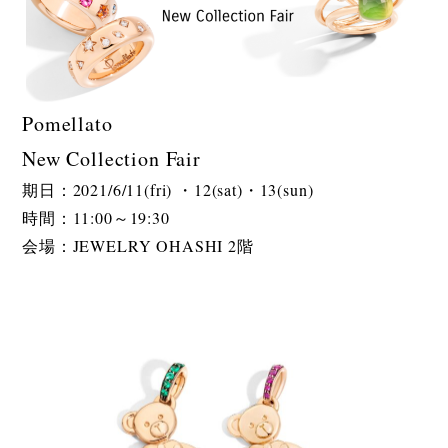
Pomellato
New Collection Fair
期日：2021/6/11(fri) ・12(sat)・13(sun)
時間：11:00～19:30
会場：JEWELRY OHASHI 2階