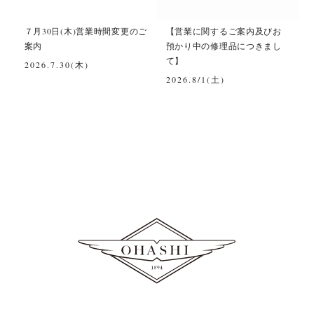
て
７月30日(木)営業時間変更のご
【営業に関するご案内及びお
案内
預かり中の修理品につきまし
て】
2026.7.30(木)
2026.8/1(土)