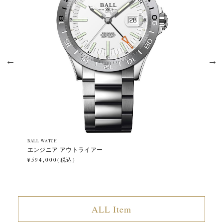
BALL WATCH
BA
エンジニア アウトライアー
ロ
¥594,000(税込)
¥4
ALL Item