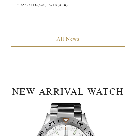
2024.5/18(sat)-6/16(sun)
2019
All News
NEW ARRIVAL WATCH