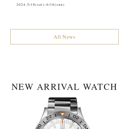
2024.5/18(sat)-6/16(sun)
2
All News
NEW ARRIVAL WATCH