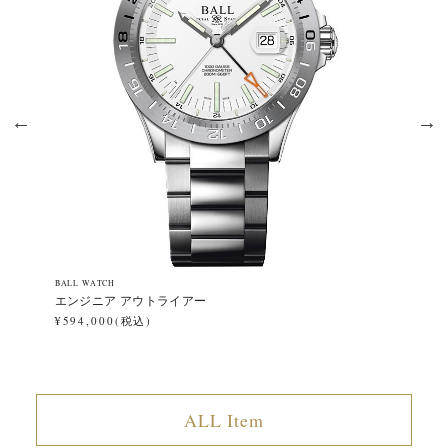
BALL WATCH
BA
エンジニア アウトライアー
ロ
¥594,000(税込)
¥4
ALL Item