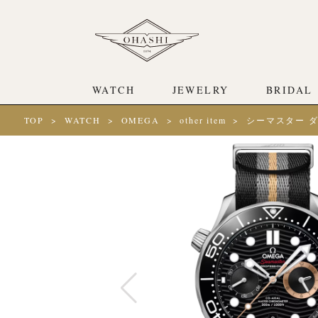
WATCH
JEWELRY
BRIDAL
TOP
WATCH
OMEGA
other item
シーマスター ダイ