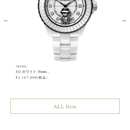
CHANEL
CH
J12 ホワイト 38mm...
J1
¥2,167,000(税込)
¥2
ALL Item