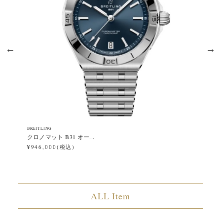
BREITLING
BR
クロノマット B31 オー...
ク
¥946,000(税込)
¥9
ALL Item