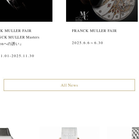
K MULLER FAIR
FRANCK MULLER FAIR
CK MULLER Masters
2025.6.6～6.30
ctionへの誘い』
11.01-2025.11.30
All News