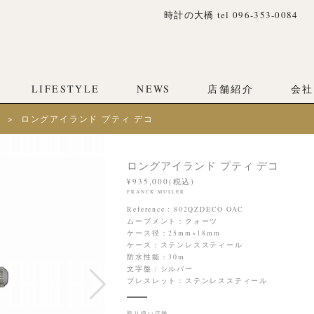
時計の大橋 tel 096-353-0084
LIFESTYLE
NEWS
店舗紹介
会社
ド
ロングアイランド プティ デコ
ロングアイランド プティ デコ
¥935,000(税込)
FRANCK MULLER
Reference : 802QZDECO OAC
ムーブメント：クォーツ
ケース径：25mm×18mm
ケース：ステンレススティール
防水性能：30m
文字盤：シルバー
ブレスレット：ステンレススティール
取り扱い店舗