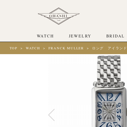
WATCH
JEWELRY
BRIDAL
TOP
WATCH
FRANCK MULLER
ロング アイラン