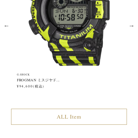
G-SHOCK
G-
FROGMAN ミスジヤド...
OR
¥94,600(税込)
¥9
ALL Item