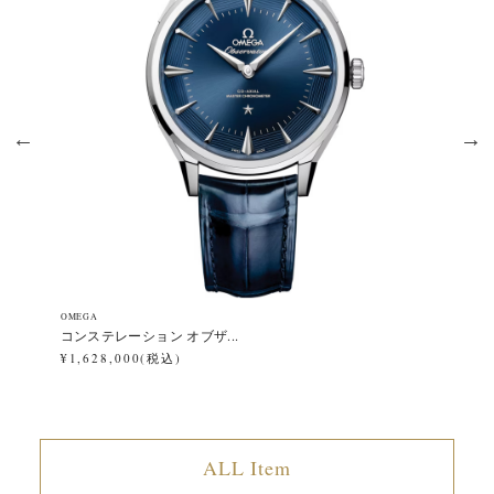
OMEGA
OM
コンステレーション オブザ...
ス
¥1,628,000(税込)
¥7
ALL Item