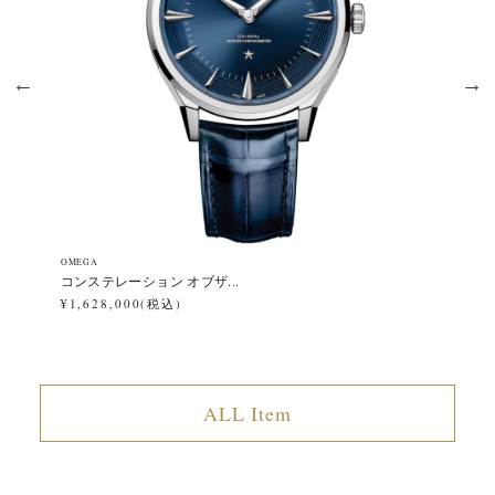
OMEGA
OM
コンステレーション オブザ...
ス
¥1,628,000(税込)
¥7
ALL Item