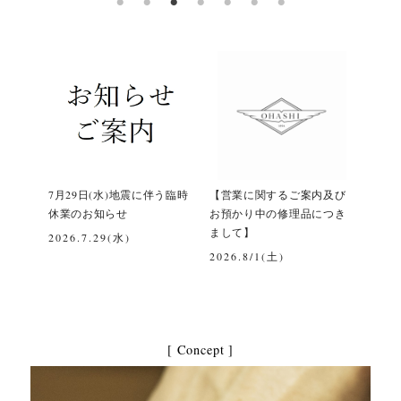
間変更
7月29日(水)地震に伴う臨時
【営業に関するご案内及び
令和
休業のお知らせ
お預かり中の修理品につき
て
まして】
2026.7.29(水)
202
2026.8/1(土)
[ Concept ]