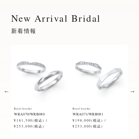
New Arrival Bridal
新着情報
Royal Asscher
Royal Asscher
Royal
WRA070/WRB080
WRA071/WRB081
ERA
¥181,500(税込) /
¥198,000(税込) /
¥28
¥253,000(税込)
¥253,000(税込)