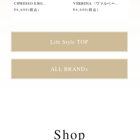
CIPRESSO E RO...
VERBENA〈ヴァルベー...
ROS
¥6,600(税込)
¥6,600(税込)
¥6,
Life Style TOP
ALL BRANDs
Shop