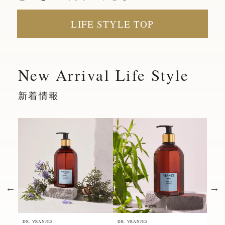
LIFE STYLE TOP
New Arrival Life Style
新着情報
DR. VRANJES
DR. VRANJES
DR. 