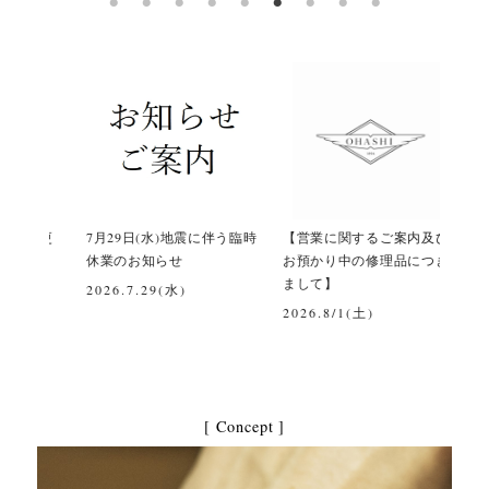
間変更
7月29日(水)地震に伴う臨時
【営業に関するご案内及び
令和
休業のお知らせ
お預かり中の修理品につき
て
まして】
2026.7.29(水)
202
2026.8/1(土)
[ Concept ]