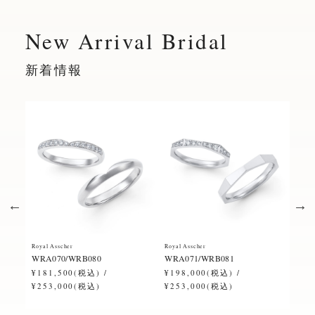
New Arrival Bridal
新着情報
Royal Asscher
Royal Asscher
Royal
WRA070/WRB080
WRA071/WRB081
ERA
¥181,500(税込) /
¥198,000(税込) /
¥28
¥253,000(税込)
¥253,000(税込)