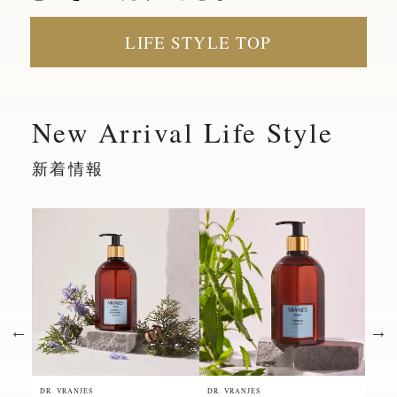
LIFE STYLE TOP
New Arrival Life Style
新着情報
DR. VRANJES
DR. VRANJES
DR. 