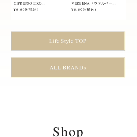
CIPRESSO E RO...
VERBENA〈ヴァルベー...
ROS
¥6,600(税込)
¥6,600(税込)
¥6,
Life Style TOP
ALL BRANDs
Shop