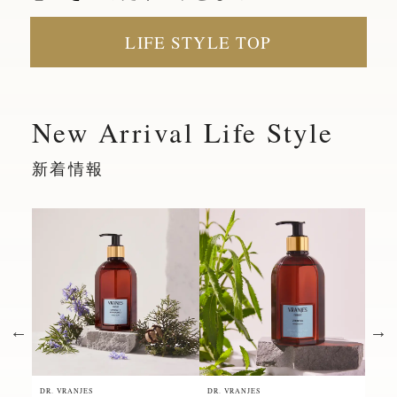
LIFE STYLE TOP
New Arrival Life Style
新着情報
DR. VRANJES
DR. VRANJES
DR. 