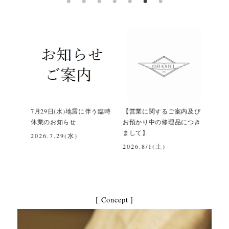
間変更
7月29日(水)地震に伴う臨時
【営業に関するご案内及び
令和
休業のお知らせ
お預かり中の修理品につき
て
まして】
2026.7.29(水)
202
2026.8/1(土)
[ Concept ]