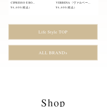
CIPRESSO E RO...
VERBENA〈ヴァルベー...
ROS
¥6,600(税込)
¥6,600(税込)
¥6,
Life Style TOP
ALL BRANDs
Shop