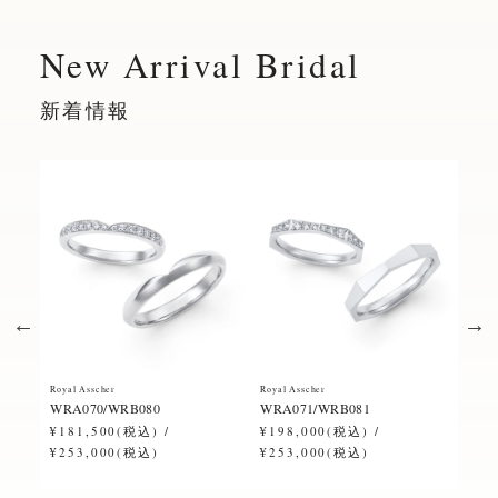
New Arrival Bridal
新着情報
Royal Asscher
Royal Asscher
Royal
WRA070/WRB080
WRA071/WRB081
ERA
¥181,500(税込) /
¥198,000(税込) /
¥28
¥253,000(税込)
¥253,000(税込)